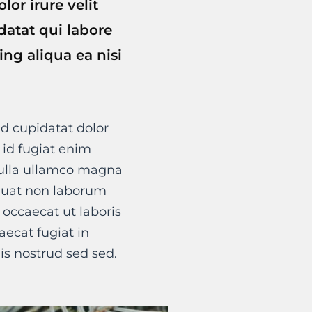
or irure velit
atat qui labore
ng aliqua ea nisi
d cupidatat dolor
t id fugiat enim
nulla ullamco magna
quat non laborum
 occaecat ut laboris
ecat fugiat in
is nostrud sed sed.