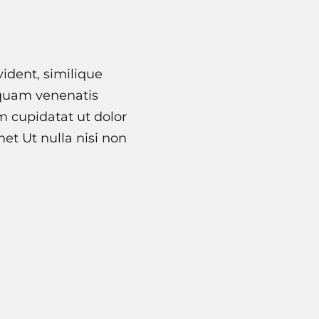
vident, similique
 quam venenatis
im cupidatat ut dolor
et Ut nulla nisi non