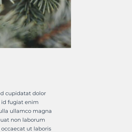
d cupidatat dolor
t id fugiat enim
nulla ullamco magna
quat non laborum
 occaecat ut laboris