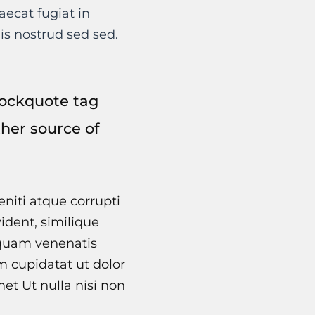
ecat fugiat in
is nostrud sed sed.
blockquote tag
ther source of
niti atque corrupti
ident, similique
 quam venenatis
im cupidatat ut dolor
et Ut nulla nisi non