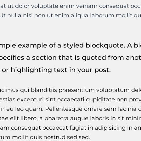
tat ut dolor voluptate enim veniam consequat occa
Ut nulla nisi non ut enim aliqua laborum mollit qu
simple example of a styled blockquote. A 
specifies a section that is quoted from ano
 or highlighting text in your post.
cimus qui blanditiis praesentium voluptatum dele
stias excepturi sint occaecati cupiditate non prov
an eu leo quam. Pellentesque ornare sem lacinia
tae elit libero, a pharetra augue laboris in sit min
am consequat occaecat fugiat in adipisicing in am
rum mollit quis nostrud sed sed.