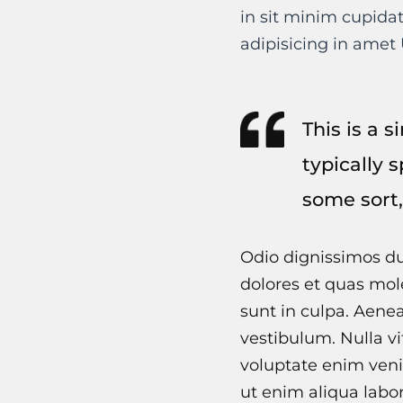
in sit minim cupida
adipisicing in amet 
This is a 
typically 
some sort,
Odio dignissimos du
dolores et quas mole
sunt in culpa. Aene
vestibulum. Nulla vi
voluptate enim veni
ut enim aliqua labo