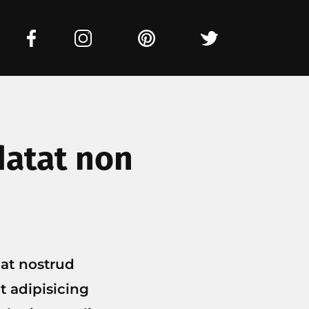
datat non
iat nostrud
nt adipisicing