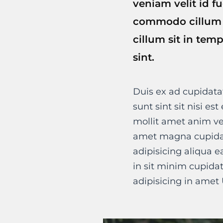
veniam velit id f
commodo cillum s
cillum sit in tem
sint.
Duis ex ad cupidata
sunt sint sit nisi es
mollit amet anim ve
amet magna cupidat
adipisicing aliqua e
in sit minim cupida
adipisicing in amet 