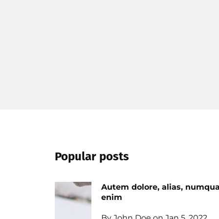
Popular posts
Autem dolore, alias, numq
enim
By John Doe on Jan 5, 2022