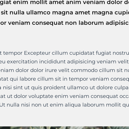
ugiat enim mollit amet anim veniam dolor dol
it nulla ullamco magna amet magna cupid
por veniam consequat non laborum adipisici
t tempor Excepteur cillum cupidatat fugiat nostru
t eu exercitation incididunt adipisicing veniam veli
niam dolor dolor irure velit commodo cillum sit 
at qui labore cillum sit in tempor veniam conse
a nisi sint ut quis proident ullamco ut dolore culpa
tat ut dolor voluptate enim veniam consequat occa
Ut nulla nisi non ut enim aliqua laborum mollit qu