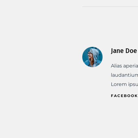
Jane Doe
Alias aper
laudantium
Lorem ipsum
FACEBOOK