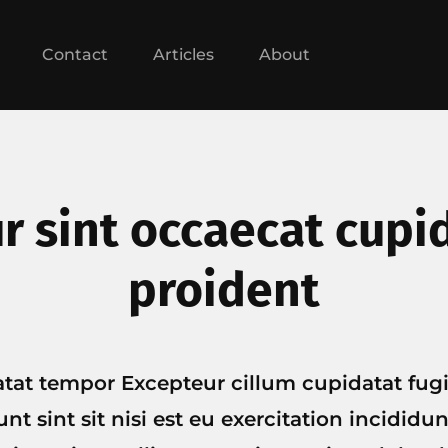
Contact
Articles
About
r sint occaecat cupi
proident
atat tempor Excepteur cillum cupidatat fug
nt sint sit nisi est eu exercitation incididu